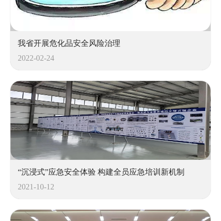
特殊作业过程管理系统
设备完整性及智能巡检管理
安全教育培训管理系统
我省开展危化品安全风险治理
职业健康管理系统
2022-02-24
绩效考核与积分管理
应急演练及资源管理
承包商管理
封闭化管理系统
智能安全监控中心
实景三维建模+GIS应用，智能报警+报警优化
特殊作业监控
“沉浸式”应急安全体验 构建全员应急培训新机制
2021-10-12
人员定位实时监控
双重预防动态监控